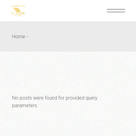
Skip
to
the
content
Home
No posts were found for provided query
parameters.