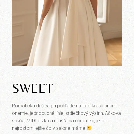
SWEET
Romatická dušiča pri pohľade na túto krásu priam
onemie, jednoduché línie, srdiečkový výstrih, Ačková
sukňa, MIDI dĺžka a mašľa na chrbátiku, je to
najroztomilejšie čo v salóne máme