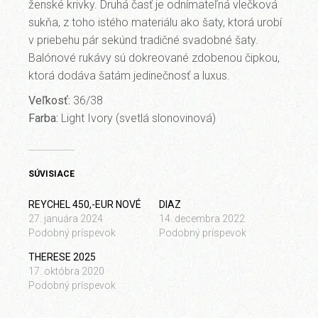
ženské krivky. Druhá časť je odnímateľná vlečková
sukňa, z toho istého materiálu ako šaty, ktorá urobí
v priebehu pár sekúnd tradičné svadobné šaty.
Balónové rukávy sú dokreované zdobenou čipkou,
ktorá dodáva šatám jedinečnosť a luxus.
Veľkosť:
36/38
Farba:
Light Ivory (svetlá slonovinová)
SÚVISIACE
REYCHEL 450,-EUR NOVÉ
DIAZ
27. januára 2024
14. decembra 2022
Podobný príspevok
Podobný príspevok
THERESE 2025
17. októbra 2020
Podobný príspevok