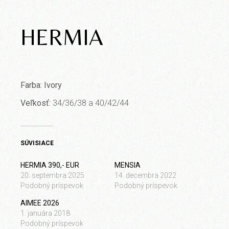
HERMIA
Farba: Ivory
Veľkosť:
34/36/38 a 40/42/44
SÚVISIACE
HERMIA 390,- EUR
MENSIA
20. septembra 2025
14. decembra 2022
Podobný príspevok
Podobný príspevok
AIMEE 2026
1. januára 2018
Podobný príspevok